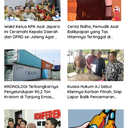
Wakil Ketua KPK Asal Jepara
Cerita Ridha, Pemudik Asal
Ini Ceramahi Kepala Daerah
Balikpapan yang Tas
dan DPRD se-Jateng Agar
Hitamnya Tertinggal di
Tak Tergiur Korupsi
Jateng
KRONOLOGI Terbongkarnya
Kuasa Hukum AJ Sebut
Penyelundupan 90,2 Ton
Kliennya Korban Fitnah, Siap
Kratom di Tanjung Emas,
Lapor Balik Pencemaran
Diintai Sejak September
Nama Baik