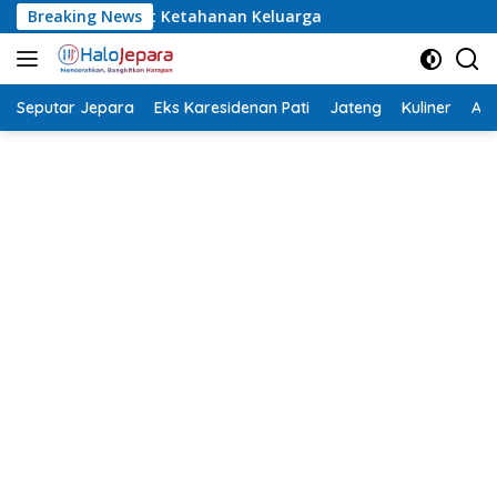
Langsung
Breaking News
Jepa
ke
konten
Seputar Jepara
Eks Karesidenan Pati
Jateng
Kuliner
Aca