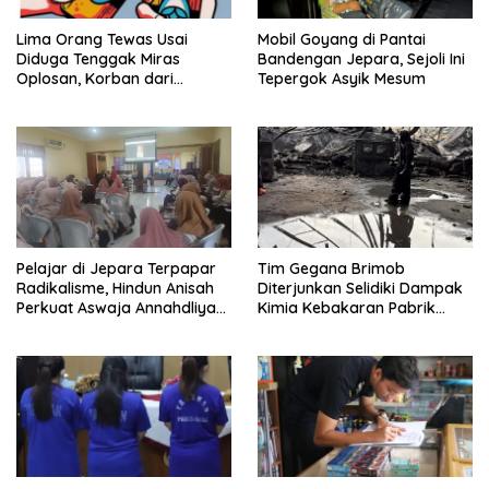
Lima Orang Tewas Usai
Mobil Goyang di Pantai
Diduga Tenggak Miras
Bandengan Jepara, Sejoli Ini
Oplosan, Korban dari
Tepergok Asyik Mesum
Bulungan Disebut MC Orkes
Dangdut
Pelajar di Jepara Terpapar
Tim Gegana Brimob
Radikalisme, Hindun Anisah
Diterjunkan Selidiki Dampak
Perkuat Aswaja Annahdliyah,
Kimia Kebakaran Pabrik
Sasar Guru dan Tendik
Busa di Nalumsari