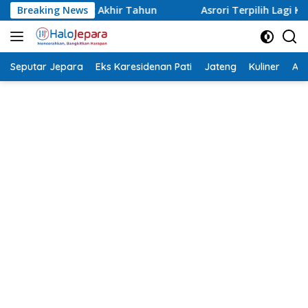
Langsung
Breaking News
Asrori Terpilih Lagi Ketua NPCI Jepara, Target Angkat At
ke
konten
Seputar Jepara
Eks Karesidenan Pati
Jateng
Kuliner
Aca