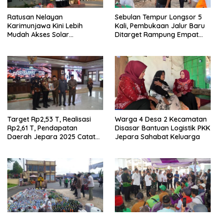
Ratusan Nelayan
Sebulan Tempur Longsor 5
Karimunjawa Kini Lebih
Kali, Pembukaan Jalur Baru
Mudah Akses Solar
Ditarget Rampung Empat
Bersubsidi, Kantongi NIB dan
Pekan
Rekomendasi BBM
Target Rp2,53 T, Realisasi
Warga 4 Desa 2 Kecamatan
Rp2,61 T, Pendapatan
Disasar Bantuan Logistik PKK
Daerah Jepara 2025 Catat
Jepara Sahabat Keluarga
Hasil Positif