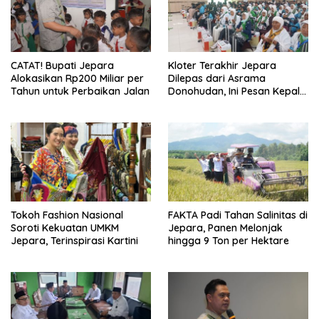
CATAT! Bupati Jepara
Kloter Terakhir Jepara
Alokasikan Rp200 Miliar per
Dilepas dari Asrama
Tahun untuk Perbaikan Jalan
Donohudan, Ini Pesan Kepala
Kemenhaj
Tokoh Fashion Nasional
FAKTA Padi Tahan Salinitas di
Soroti Kekuatan UMKM
Jepara, Panen Melonjak
Jepara, Terinspirasi Kartini
hingga 9 Ton per Hektare