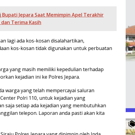
Pj Bupati Jepara Saat Memimpin Apel Terakhir
 dan Terima Kasih
an lagi ada kos-kosan disalahartikan,
daan kos-kosan tidak digunakan untuk perbuatan
warga yang masih memiliki kepedulian terhadap
rkan kejadian ini ke Polres Jepara.
da warga yang telah mempercayai saluran
 Center Polri 110, untuk kejadian yang
n saja setiap ada kejadian yang membutuhkan
ggilan telepon. Laporan anda pasti akan kita
 Siraju Polres Jepara yang dipimpin oleh Ipda