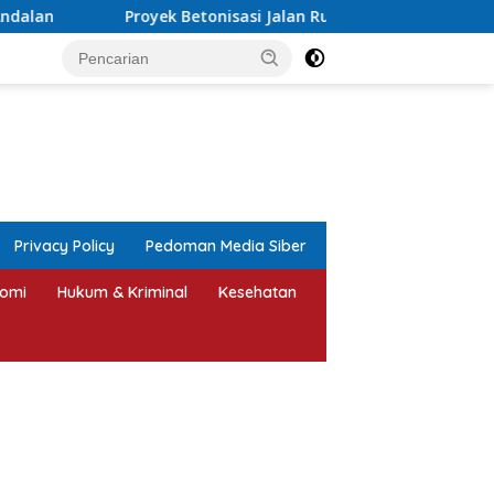
ek Betonisasi Jalan Rusak Parah di Sekuro Mlonggo Ditarget R
tutup
Privacy Policy
Pedoman Media Siber
omi
Hukum & Kriminal
Kesehatan