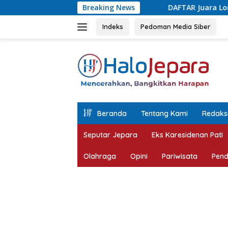
Langsung
Breaking News
DAFTAR Juara Lomba Agustusan Antar 
ke
konten
Indeks
Pedoman Media Siber
tutup
Beranda
Tentang Kami
Redaks
Seputar Jepara
Eks Karesidenan Pati
Olahraga
Opini
Pariwisata
Pend