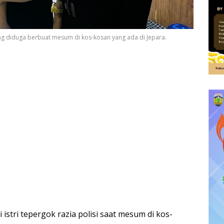
ng diduga berbuat mesum di kos-kosan yang ada di Jepara.
stri tepergok razia polisi saat mesum di kos-