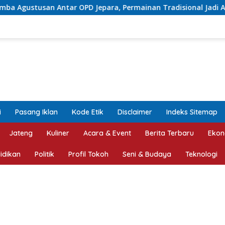
OPD Jepara, Permainan Tradisional Jadi Andalan
Proy
i
Pasang Iklan
Kode Etik
Disclaimer
Indeks Sitemap
Jateng
Kuliner
Acara & Event
Berita Terbaru
Ekon
idikan
Politik
Profil Tokoh
Seni & Budaya
Teknologi