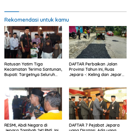
Rekomendasi untuk kamu
Ratusan Yatim Tiga
DAFTAR Perbaikan Jalan
Kecamatan Terima Santunan,
Provinsi Tahun Ini, Ruas
Bupati: Targetnya Seluruh
Jepara -: Keling dan Jepara
Anak Terurus
– Kudus Bakal Mulus
RESMI, Abdi Negara di
DAFTAR 7 Pejabat Jepara
Jepara Tambah 241 PNS, Ini
yang Dirotasi, Ada yang