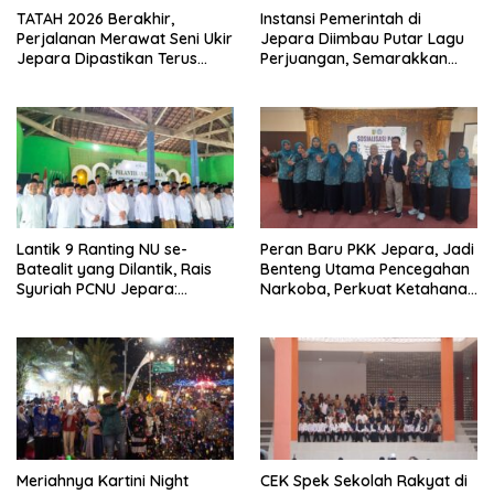
TATAH 2026 Berakhir,
Instansi Pemerintah di
Perjalanan Merawat Seni Ukir
Jepara Diimbau Putar Lagu
Jepara Dipastikan Terus
Perjuangan, Semarakkan
Berlanjut
HUT Ke-81 RI
Lantik 9 Ranting NU se-
Peran Baru PKK Jepara, Jadi
Batealit yang Dilantik, Rais
Benteng Utama Pencegahan
Syuriah PCNU Jepara:
Narkoba, Perkuat Ketahanan
Jangan Tidur di Rumah
Keluarga
Meriahnya Kartini Night
CEK Spek Sekolah Rakyat di