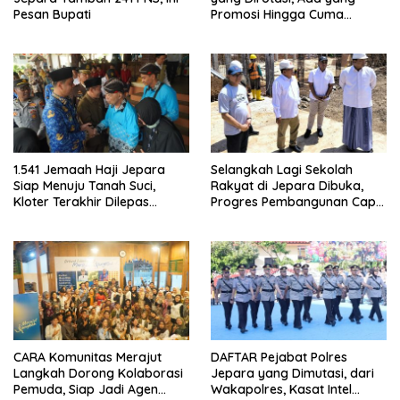
Pesan Bupati
Promosi Hingga Cuma
Digeser Posnya
1.541 Jemaah Haji Jepara
Selangkah Lagi Sekolah
Siap Menuju Tanah Suci,
Rakyat di Jepara Dibuka,
Kloter Terakhir Dilepas
Progres Pembangunan Capai
Bupati
50 Persen
CARA Komunitas Merajut
DAFTAR Pejabat Polres
Langkah Dorong Kolaborasi
Jepara yang Dimutasi, dari
Pemuda, Siap Jadi Agen
Wakapolres, Kasat Intel