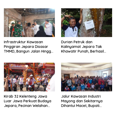
Perubahan
Hingga Kapolsek
Infrastruktur Kawasan
Durian Petruk dan
Pinggiran Jepara Disasar
Kalinyamat Jepara Tak
TMMD, Bangun Jalan Hingga
Khawatir Punah, Berhasil
Rumah Tak Layak Huni
Dibawa Pulang ke Bumi
Kartini
Kirab 32 Kelenteng Jawa
Jalur Kawasan Industri
Luar Jawa Perkuat Budaya
Mayong dan Sekitarnya
Jepara, Pecinan Welahan
Dihantui Macet, Bupati
Terus Ditata
Jepara Gagas Bus
Karyawan