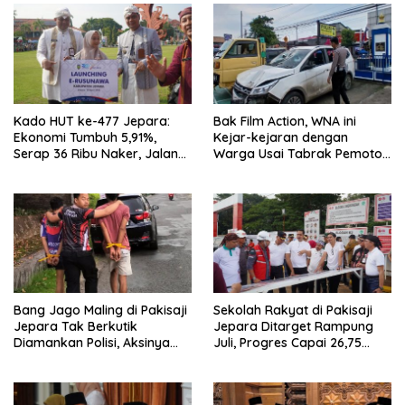
Kado HUT ke-477 Jepara:
Bak Film Action, WNA ini
Ekonomi Tumbuh 5,91%,
Kejar-kejaran dengan
Serap 36 Ribu Naker, Jalan
Warga Usai Tabrak Pemotor
Kabupaten Tahun Ini Ditarget
di Bangsri Jepara, Endingnya
Mulus
Nyesek
Bang Jago Maling di Pakisaji
Sekolah Rakyat di Pakisaji
Jepara Tak Berkutik
Jepara Ditarget Rampung
Diamankan Polisi, Aksinya
Juli, Progres Capai 26,75
Bikin Geleng-geleng Kepala
Persen