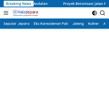
Langsung
Breaking News
Proyek Betonisasi Jalan Rusak Parah di Sekuro Mlonggo
ke
konten
Seputar Jepara
Eks Karesidenan Pati
Jateng
Kuliner
Aca