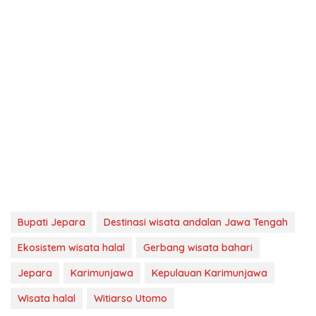
Bupati Jepara
Destinasi wisata andalan Jawa Tengah
Ekosistem wisata halal
Gerbang wisata bahari
Jepara
Karimunjawa
Kepulauan Karimunjawa
Wisata halal
Witiarso Utomo