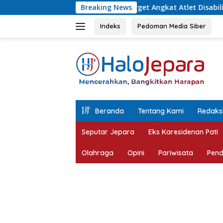
Langsung
PCI Jepara, Target Angkat Atlet Disabilitas Berprestasi
Breaking News
ke
konten
Indeks
Pedoman Media Siber
tutup
Beranda
Tentang Kami
Redaks
Seputar Jepara
Eks Karesidenan Pati
Olahraga
Opini
Pariwisata
Pend