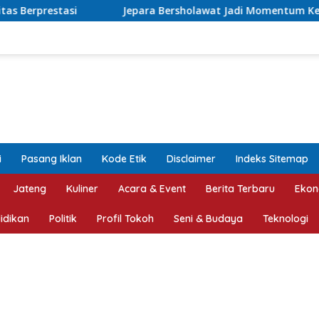
Jepara Bersholawat Jadi Momentum Kepedulian Sosial, Bupati A
i
Pasang Iklan
Kode Etik
Disclaimer
Indeks Sitemap
Jateng
Kuliner
Acara & Event
Berita Terbaru
Ekon
idikan
Politik
Profil Tokoh
Seni & Budaya
Teknologi