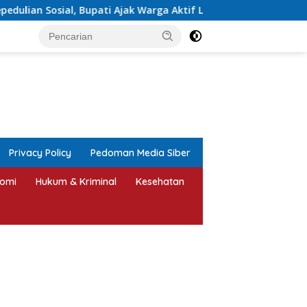
jak Warga Aktif Laporkan Kesulitan Pangan
TATAH 2026
tutup
Privacy Policy
Pedoman Media Siber
omi
Hukum & Kriminal
Kesehatan