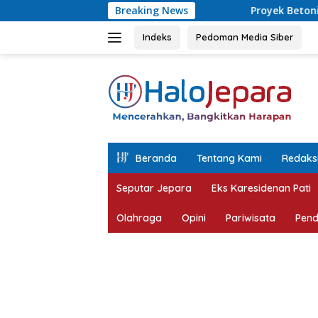
Langsung
Breaking News
Proyek Betonisasi Jalan Rusak Parah 
ke
konten
Indeks
Pedoman Media Siber
tutup
Beranda
Tentang Kami
Redaks
Seputar Jepara
Eks Karesidenan Pati
Olahraga
Opini
Pariwisata
Pend