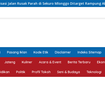
di Sekuro Mlonggo Ditarget Rampung Akhir Tahun
Asrori
i
Pasang Iklan
Kode Etik
Disclaimer
Indeks Sitemap
Jateng
Kuliner
Acara & Event
Berita Terbaru
Ekon
idikan
Politik
Profil Tokoh
Seni & Budaya
Teknologi