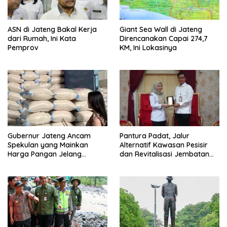
ASN di Jateng Bakal Kerja
Giant Sea Wall di Jateng
dari Rumah, Ini Kata
Direncanakan Capai 274,7
Pemprov
KM, Ini Lokasinya
Gubernur Jateng Ancam
Pantura Padat, Jalur
Spekulan yang Mainkan
Alternatif Kawasan Pesisir
Harga Pangan Jelang
dan Revitalisasi Jembatan
Ramadan – Lebaran
Kawasan Perbatasan Jadi
Prioritas Jepara dan Demak