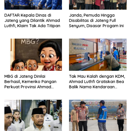
DAFTAR Kepala Dinas di
Janda, Pemuda Hingga
Jateng yang Dilantik Ahmad
Disabilitas di Jateng Full
Luthfi, Klaim Tak Ada Titipan
Senyum, Disasar Progam Ini
MBG di Jateng Dinilai
Tak Mau Kalah dengan KDM,
Berhasil, Kemenko Pangan
Ahmad Luthfi Gratiskan Bea
Perkuat Provinsi Ahmad
Balik Nama Kendaraan
Luthfi Jadi Proyek
Bekas di Jateng
Percontohan