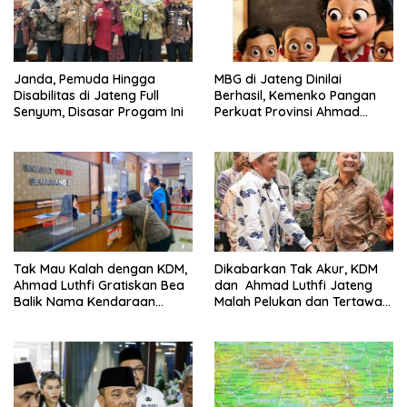
Janda, Pemuda Hingga
MBG di Jateng Dinilai
Disabilitas di Jateng Full
Berhasil, Kemenko Pangan
Senyum, Disasar Progam Ini
Perkuat Provinsi Ahmad
Luthfi Jadi Proyek
Percontohan
Dikabarkan Tak Akur, KDM
Tak Mau Kalah dengan KDM,
dan Ahmad Luthfi Jateng
Ahmad Luthfi Gratiskan Bea
Malah Pelukan dan Tertawa
Balik Nama Kendaraan
Bareng Acara Ini
Bekas di Jateng