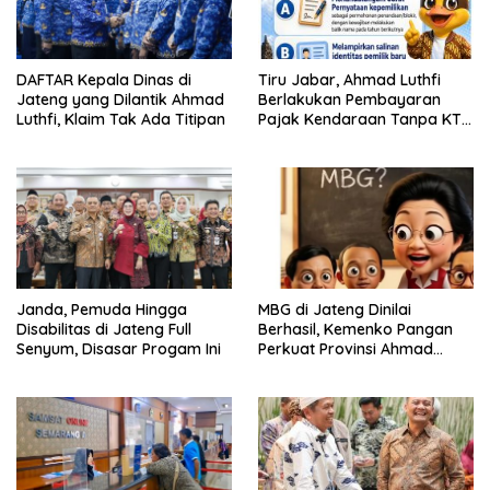
Tiru Jabar, Ahmad Luthfi
DAFTAR Kepala Dinas di
Berlakukan Pembayaran
Jateng yang Dilantik Ahmad
Pajak Kendaraan Tanpa KTP
Luthfi, Klaim Tak Ada Titipan
Pemilik Lama
Janda, Pemuda Hingga
MBG di Jateng Dinilai
Disabilitas di Jateng Full
Berhasil, Kemenko Pangan
Senyum, Disasar Progam Ini
Perkuat Provinsi Ahmad
Luthfi Jadi Proyek
Percontohan