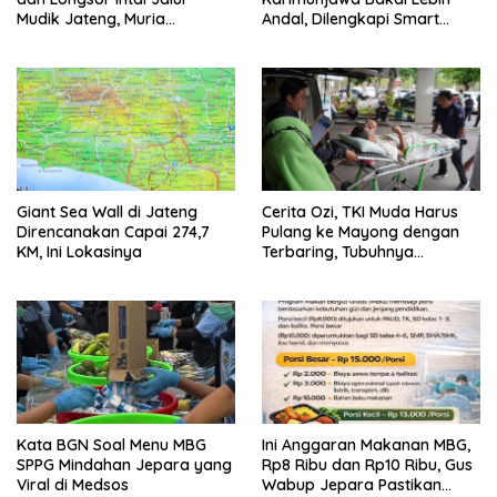
Mudik Jateng, Muria
Andal, Dilengkapi Smart
Termasuk Rawan Bencana
Microgrid
Giant Sea Wall di Jateng
Cerita Ozi, TKI Muda Harus
Direncanakan Capai 274,7
Pulang ke Mayong dengan
KM, Ini Lokasinya
Terbaring, Tubuhnya
Diserang Kanker Langka
Kata BGN Soal Menu MBG
Ini Anggaran Makanan MBG,
SPPG Mindahan Jepara yang
Rp8 Ribu dan Rp10 Ribu, Gus
Viral di Medsos
Wabup Jepara Pastikan