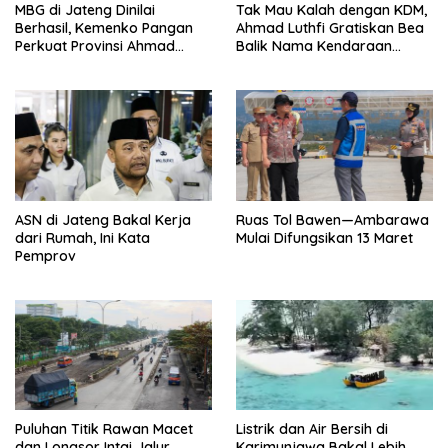
MBG di Jateng Dinilai
Tak Mau Kalah dengan KDM,
Berhasil, Kemenko Pangan
Ahmad Luthfi Gratiskan Bea
Perkuat Provinsi Ahmad
Balik Nama Kendaraan
Luthfi Jadi Proyek
Bekas di Jateng
Percontohan
ASN di Jateng Bakal Kerja
Ruas Tol Bawen—Ambarawa
dari Rumah, Ini Kata
Mulai Difungsikan 13 Maret
Pemprov
Puluhan Titik Rawan Macet
Listrik dan Air Bersih di
dan Longsor Intai Jalur
Karimunjawa Bakal Lebih