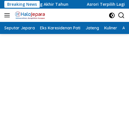
Langsung
ahun
Breaking News
Asrori Terpilih Lagi Ketua NPCI Jepara, Target Angk
ke
konten
Seputar Jepara
Eks Karesidenan Pati
Jateng
Kuliner
Aca