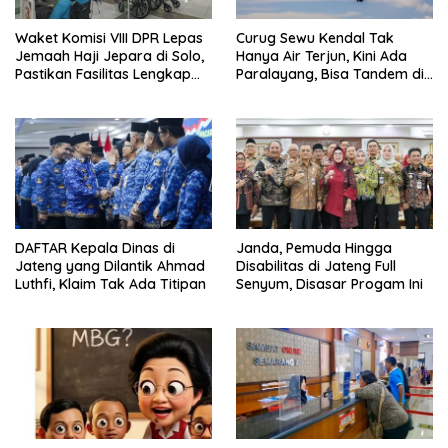
Waket Komisi VIII DPR Lepas
Curug Sewu Kendal Tak
Jemaah Haji Jepara di Solo,
Hanya Air Terjun, Kini Ada
Pastikan Fasilitas Lengkap
Paralayang, Bisa Tandem di
dan Biaya Haji Turun Rp2
Udara
Juta
DAFTAR Kepala Dinas di
Janda, Pemuda Hingga
Jateng yang Dilantik Ahmad
Disabilitas di Jateng Full
Luthfi, Klaim Tak Ada Titipan
Senyum, Disasar Progam Ini