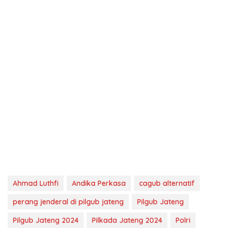
Ahmad Luthfi
Andika Perkasa
cagub alternatif
perang jenderal di pilgub jateng
Pilgub Jateng
Pilgub Jateng 2024
Pilkada Jateng 2024
Polri