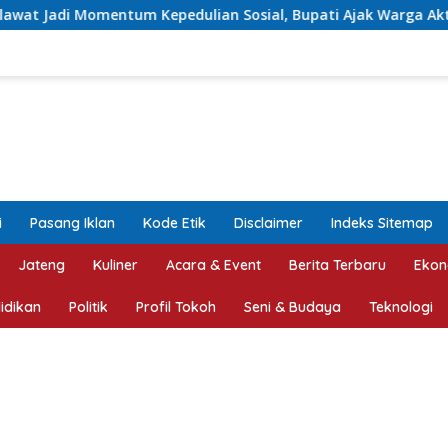
 Sosial, Bupati Ajak Warga Aktif Laporkan Kesulitan Pangan
i
Pasang Iklan
Kode Etik
Disclaimer
Indeks Sitemap
Jateng
Kuliner
Acara & Event
Berita Terbaru
Ekon
idikan
Politik
Profil Tokoh
Seni & Budaya
Teknologi