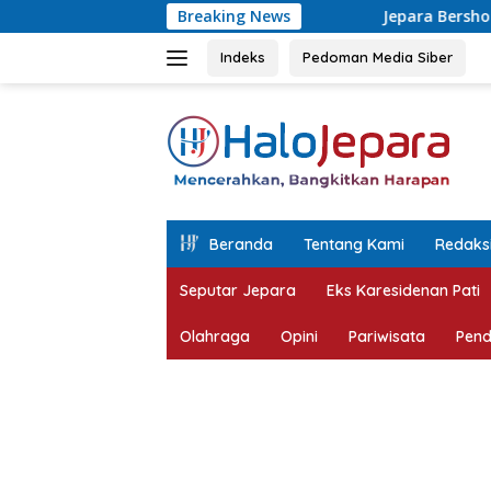
Langsung
Jepara Bersholawat Jadi Momentum Kepedulian
Breaking News
ke
konten
Indeks
Pedoman Media Siber
tutup
Beranda
Tentang Kami
Redaks
Seputar Jepara
Eks Karesidenan Pati
Olahraga
Opini
Pariwisata
Pend