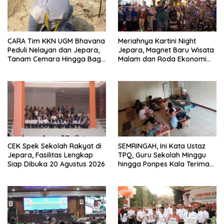
CARA Tim KKN UGM Bhavana
Meriahnya Kartini Night
Peduli Nelayan dan Jepara,
Jepara, Magnet Baru Wisata
Tanam Cemara Hingga Bagi
Malam dan Roda Ekonomi
Strip Gula Darah
UMKM
CEK Spek Sekolah Rakyat di
SEMRINGAH, Ini Kata Ustaz
Jepara, Fasilitas Lengkap
TPQ, Guru Sekolah Minggu
Siap Dibuka 20 Agustus 2026
hingga Ponpes Kala Terima
Kartu Guru Sejahtera