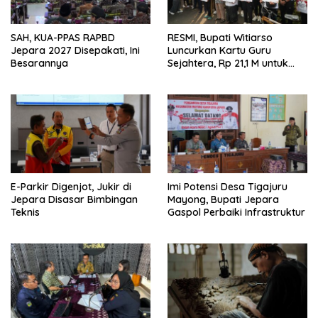
SAH, KUA-PPAS RAPBD
RESMI, Bupati Witiarso
Jepara 2027 Disepakati, Ini
Luncurkan Kartu Guru
Besarannya
Sejahtera, Rp 21,1 M untuk
15.120 Guru Lintas Lembaga
E-Parkir Digenjot, Jukir di
Imi Potensi Desa Tigajuru
Jepara Disasar Bimbingan
Mayong, Bupati Jepara
Teknis
Gaspol Perbaiki Infrastruktur