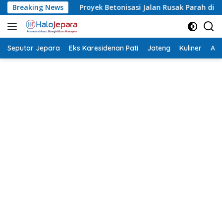
Langsung
tonisasi Jalan Rusak Parah di Sekuro Mlonggo Ditarget Rampun
Breaking News
ke
konten
Seputar Jepara
Eks Karesidenan Pati
Jateng
Kuliner
Aca