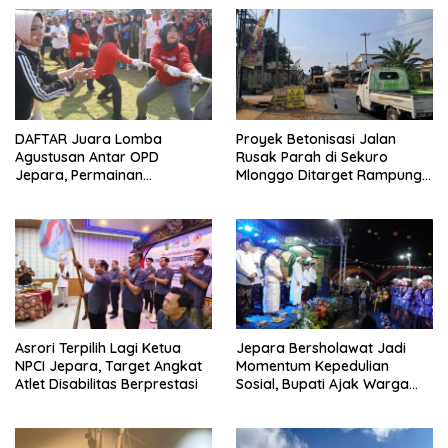
DAFTAR Juara Lomba
Proyek Betonisasi Jalan
Agustusan Antar OPD
Rusak Parah di Sekuro
Jepara, Permainan
Mlonggo Ditarget Rampung
Tradisional Jadi Andalan
Akhir Tahun
Asrori Terpilih Lagi Ketua
Jepara Bersholawat Jadi
NPCI Jepara, Target Angkat
Momentum Kepedulian
Atlet Disabilitas Berprestasi
Sosial, Bupati Ajak Warga
Aktif Laporkan Kesulitan
Pangan