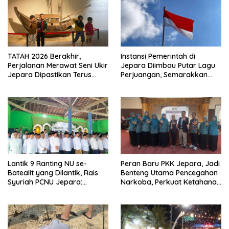
TATAH 2026 Berakhir,
Instansi Pemerintah di
Perjalanan Merawat Seni Ukir
Jepara Diimbau Putar Lagu
Jepara Dipastikan Terus
Perjuangan, Semarakkan
Berlanjut
HUT Ke-81 RI
Lantik 9 Ranting NU se-
Peran Baru PKK Jepara, Jadi
Batealit yang Dilantik, Rais
Benteng Utama Pencegahan
Syuriah PCNU Jepara:
Narkoba, Perkuat Ketahanan
Jangan Tidur di Rumah
Keluarga