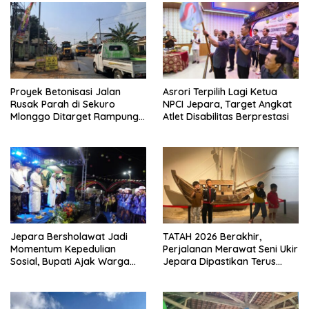
Proyek Betonisasi Jalan
Asrori Terpilih Lagi Ketua
Rusak Parah di Sekuro
NPCI Jepara, Target Angkat
Mlonggo Ditarget Rampung
Atlet Disabilitas Berprestasi
Akhir Tahun
Jepara Bersholawat Jadi
TATAH 2026 Berakhir,
Momentum Kepedulian
Perjalanan Merawat Seni Ukir
Sosial, Bupati Ajak Warga
Jepara Dipastikan Terus
Aktif Laporkan Kesulitan
Berlanjut
Pangan