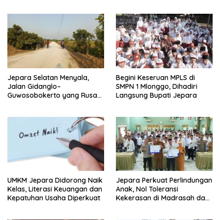
Perbatasan Jepara-Demak
Kelar Sebulan
Jepara Selatan Menyala,
Begini Keseruan MPLS di
Jalan Gidanglo–
SMPN 1 Mlonggo, Dihadiri
Guwosobokerto yang Rusak
Langsung Bupati Jepara
14 Tahun Kini Dibeton
UMKM Jepara Didorong Naik
Jepara Perkuat Perlindungan
Kelas, Literasi Keuangan dan
Anak, Nol Toleransi
Kepatuhan Usaha Diperkuat
Kekerasan di Madrasah dan
Pesantren