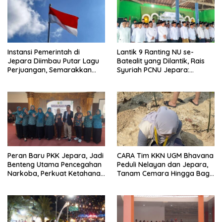
Instansi Pemerintah di
Lantik 9 Ranting NU se-
Jepara Diimbau Putar Lagu
Batealit yang Dilantik, Rais
Perjuangan, Semarakkan
Syuriah PCNU Jepara:
HUT Ke-81 RI
Jangan Tidur di Rumah
Peran Baru PKK Jepara, Jadi
CARA Tim KKN UGM Bhavana
Benteng Utama Pencegahan
Peduli Nelayan dan Jepara,
Narkoba, Perkuat Ketahanan
Tanam Cemara Hingga Bagi
Keluarga
Strip Gula Darah