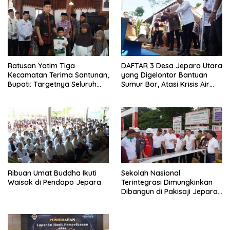
Ratusan Yatim Tiga
DAFTAR 3 Desa Jepara Utara
Kecamatan Terima Santunan,
yang Digelontor Bantuan
Bupati: Targetnya Seluruh
Sumur Bor, Atasi Krisis Air
Anak Terurus
Bersih
Ribuan Umat Buddha Ikuti
Sekolah Nasional
Waisak di Pendopo Jepara
Terintegrasi Dimungkinkan
Dibangun di Pakisaji Jepara,
Standar Nasional dan
Internasional