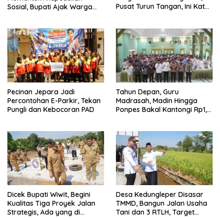
Pusat Turun Tangan, Ini Kata
Sosial, Bupati Ajak Warga
Bupati Wiwit
Aktif Laporkan Kesulitan
Pangan
Pecinan Jepara Jadi
Tahun Depan, Guru
Percontohan E-Parkir, Tekan
Madrasah, Madin Hingga
Pungli dan Kebocoran PAD
Ponpes Bakal Kantongi Rp1,2
Juta Per Bulan
Dicek Bupati Wiwit, Begini
Desa Kedungleper Disasar
Kualitas Tiga Proyek Jalan
TMMD, Bangun Jalan Usaha
Strategis, Ada yang di
Tani dan 3 RTLH, Target