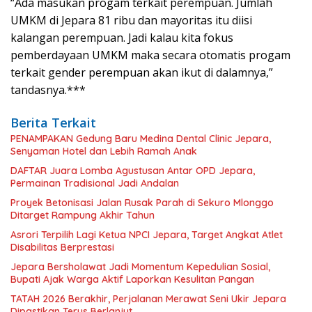
“Ada masukan progam terkait perempuan. Jumlah
UMKM di Jepara 81 ribu dan mayoritas itu diisi
kalangan perempuan. Jadi kalau kita fokus
pemberdayaan UMKM maka secara otomatis progam
terkait gender perempuan akan ikut di dalamnya,”
tandasnya.***
Berita Terkait
PENAMPAKAN Gedung Baru Medina Dental Clinic Jepara,
Senyaman Hotel dan Lebih Ramah Anak
DAFTAR Juara Lomba Agustusan Antar OPD Jepara,
Permainan Tradisional Jadi Andalan
Proyek Betonisasi Jalan Rusak Parah di Sekuro Mlonggo
Ditarget Rampung Akhir Tahun
Asrori Terpilih Lagi Ketua NPCI Jepara, Target Angkat Atlet
Disabilitas Berprestasi
Jepara Bersholawat Jadi Momentum Kepedulian Sosial,
Bupati Ajak Warga Aktif Laporkan Kesulitan Pangan
TATAH 2026 Berakhir, Perjalanan Merawat Seni Ukir Jepara
Dipastikan Terus Berlanjut