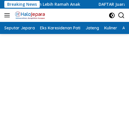
Langsung
ah Anak
Breaking News
DAFTAR Juara Lomba Agustusan Antar OPD Jepar
ke
konten
Seputar Jepara
Eks Karesidenan Pati
Jateng
Kuliner
Aca