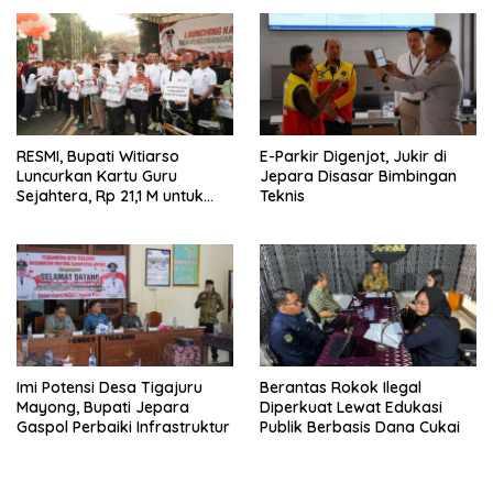
RESMI, Bupati Witiarso
E-Parkir Digenjot, Jukir di
Luncurkan Kartu Guru
Jepara Disasar Bimbingan
Sejahtera, Rp 21,1 M untuk
Teknis
15.120 Guru Lintas Lembaga
Imi Potensi Desa Tigajuru
Berantas Rokok Ilegal
Mayong, Bupati Jepara
Diperkuat Lewat Edukasi
Gaspol Perbaiki Infrastruktur
Publik Berbasis Dana Cukai