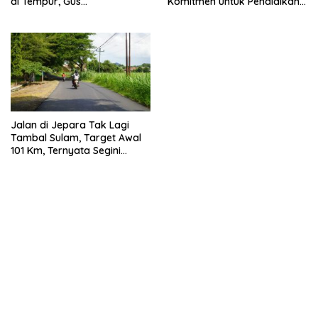
di Tempur, Gus
Komitmen untuk Pendidikan
Hajar Pastikan Pemerintah
Keagamaan
Hadir untuk Masyarakat
Jalan di Jepara Tak Lagi
Tambal Sulam, Target Awal
101 Km, Ternyata Segini
Realisasinya