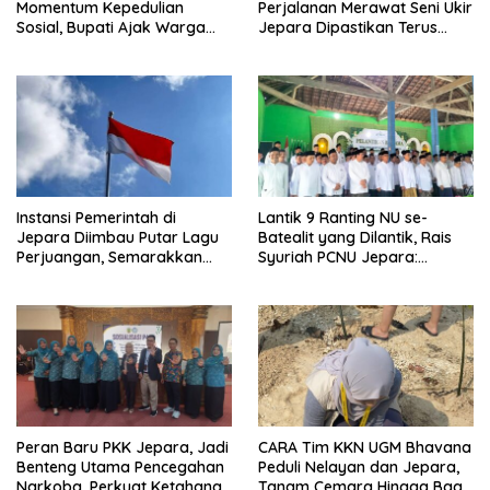
Momentum Kepedulian
Perjalanan Merawat Seni Ukir
Sosial, Bupati Ajak Warga
Jepara Dipastikan Terus
Aktif Laporkan Kesulitan
Berlanjut
Pangan
Instansi Pemerintah di
Lantik 9 Ranting NU se-
Jepara Diimbau Putar Lagu
Batealit yang Dilantik, Rais
Perjuangan, Semarakkan
Syuriah PCNU Jepara:
HUT Ke-81 RI
Jangan Tidur di Rumah
Peran Baru PKK Jepara, Jadi
CARA Tim KKN UGM Bhavana
Benteng Utama Pencegahan
Peduli Nelayan dan Jepara,
Narkoba, Perkuat Ketahanan
Tanam Cemara Hingga Bagi