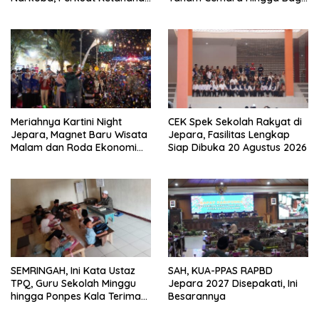
Keluarga
Strip Gula Darah
Meriahnya Kartini Night
CEK Spek Sekolah Rakyat di
Jepara, Magnet Baru Wisata
Jepara, Fasilitas Lengkap
Malam dan Roda Ekonomi
Siap Dibuka 20 Agustus 2026
UMKM
SEMRINGAH, Ini Kata Ustaz
SAH, KUA-PPAS RAPBD
TPQ, Guru Sekolah Minggu
Jepara 2027 Disepakati, Ini
hingga Ponpes Kala Terima
Besarannya
Kartu Guru Sejahtera