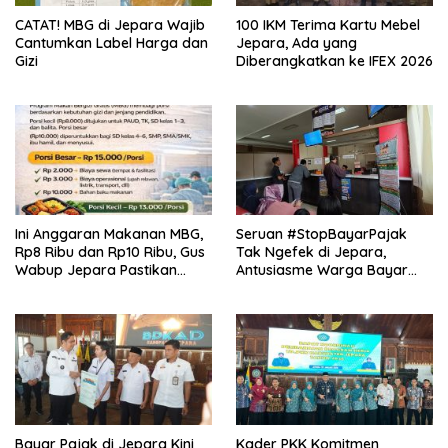
CATAT! MBG di Jepara Wajib
100 IKM Terima Kartu Mebel
Cantumkan Label Harga dan
Jepara, Ada yang
Gizi
Diberangkatkan ke IFEX 2026
Ini Anggaran Makanan MBG,
Seruan #StopBayarPajak
Rp8 Ribu dan Rp10 Ribu, Gus
Tak Ngefek di Jepara,
Wabup Jepara Pastikan
Antusiasme Warga Bayar
Pengawasan
Pajak Tetap Tinggi, Bupati
Sebut Pajak untuk
Infrastruktur
Bayar Pajak di Jepara Kini
Kader PKK Komitmen