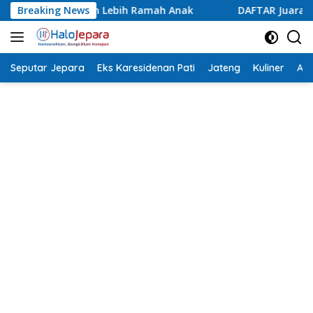
Langsung
mah Anak
Breaking News
DAFTAR Juara Lomba Agustusan Antar OPD Jepa
ke
konten
Seputar Jepara
Eks Karesidenan Pati
Jateng
Kuliner
Aca