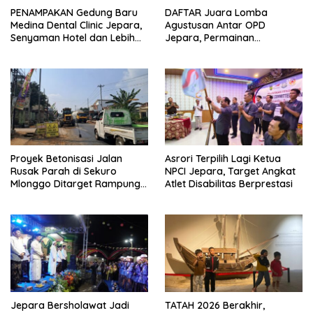
PENAMPAKAN Gedung Baru
DAFTAR Juara Lomba
Medina Dental Clinic Jepara,
Agustusan Antar OPD
Senyaman Hotel dan Lebih
Jepara, Permainan
Ramah Anak
Tradisional Jadi Andalan
Proyek Betonisasi Jalan
Asrori Terpilih Lagi Ketua
Rusak Parah di Sekuro
NPCI Jepara, Target Angkat
Mlonggo Ditarget Rampung
Atlet Disabilitas Berprestasi
Akhir Tahun
Jepara Bersholawat Jadi
TATAH 2026 Berakhir,