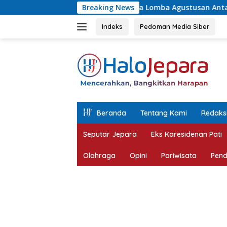
Langsung
AFTAR Juara Lomba Agustusan Antar OPD Jepara, Permainan Tra
Breaking News
ke
konten
Indeks
Pedoman Media Siber
tutup
Beranda
Tentang Kami
Redaks
Seputar Jepara
Eks Karesidenan Pati
Olahraga
Opini
Pariwisata
Pend