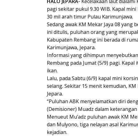
HALO JEPARA-
Kecelakaan laut dialami
pagi sekitar pukul 9.30 WIB. Kapal mini
30 mil arah timur Pulau Karimunjawa.
Sedang awak KM Mekar Jaya 08 yang be
ini ditulis, puluhan orang yang merup
Kabupaten Rembang ini berada di ruma
Karimunjawa, Jepara.
Informasi yang dihimpun menyebutkan,
Rembang pada Jumat (5/9) pagi. Kapal 
ikan.
Lalu, pada Sabtu (6/9) kapal mini kors
selang. Sekitar 15 menit kemudian, KM
Jepara.
“Puluhan ABK menyelamatkan diri deng
(Demisioner) Muadz dalam keterangan t
Menueut Mu’adz puluhan awak KM Mekar
dan Mulyono, tiga nelayan asal Karimunj
kejadian.