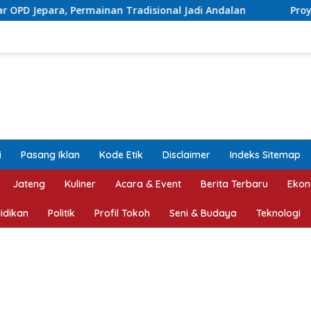
disional Jadi Andalan
Proyek Betonisasi Jalan Rusak
i
Pasang Iklan
Kode Etik
Disclaimer
Indeks Sitemap
Jateng
Kuliner
Acara & Event
Berita Terbaru
Ekon
idikan
Politik
Profil Tokoh
Seni & Budaya
Teknologi