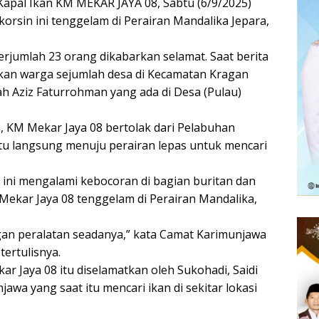
 Kapal Ikan KM MEKAR JAYA 08, Sabtu (6/9/2025)
 korsin ini tenggelam di Perairan Mandalika Jepara,
rjumlah 23 orang dikabarkan selamat. Saat berita
akan warga sejumlah desa di Kecamatan Kragan
h Aziz Faturrohman yang ada di Desa (Pulau)
 KM Mekar Jaya 08 bertolak dari Pelabuhan
itu langsung menuju perairan lepas untuk mencari
in ini mengalami kebocoran di bagian buritan dan
 Mekar Jaya 08 tenggelam di Perairan Mandalika,
an peralatan seadanya,” kata Camat Karimunjawa
ertulisnya.
 Jaya 08 itu diselamatkan oleh Sukohadi, Saidi
awa yang saat itu mencari ikan di sekitar lokasi