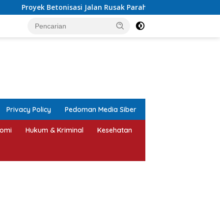
si Jalan Rusak Parah di Sekuro Mlonggo Ditarget Rampung Akhi
tutup
Privacy Policy
Pedoman Media Siber
omi
Hukum & Kriminal
Kesehatan