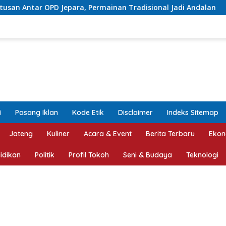
 Permainan Tradisional Jadi Andalan
Proyek Betonisa
i
Pasang Iklan
Kode Etik
Disclaimer
Indeks Sitemap
Jateng
Kuliner
Acara & Event
Berita Terbaru
Ekon
idikan
Politik
Profil Tokoh
Seni & Budaya
Teknologi