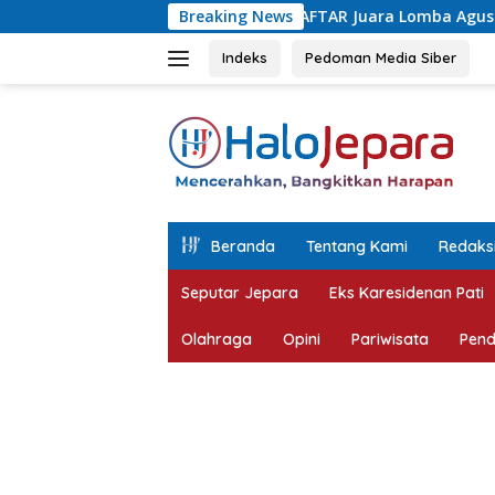
Langsung
DAFTAR Juara Lomba Agustusan Antar OPD Jepara,
Breaking News
ke
konten
Indeks
Pedoman Media Siber
tutup
Beranda
Tentang Kami
Redaks
Seputar Jepara
Eks Karesidenan Pati
Olahraga
Opini
Pariwisata
Pend