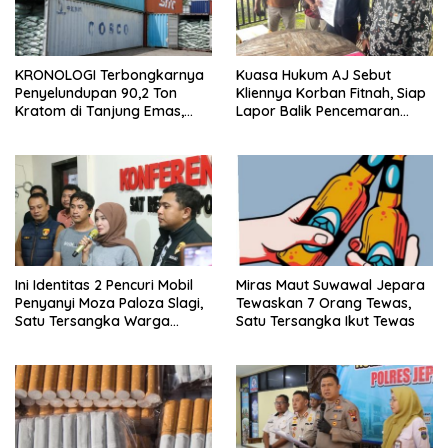
KRONOLOGI Terbongkarnya
Kuasa Hukum AJ Sebut
Penyelundupan 90,2 Ton
Kliennya Korban Fitnah, Siap
Kratom di Tanjung Emas,
Lapor Balik Pencemaran
Diintai Sejak September
Nama Baik
Ini Identitas 2 Pencuri Mobil
Miras Maut Suwawal Jepara
Penyanyi Moza Paloza Slagi,
Tewaskan 7 Orang Tewas,
Satu Tersangka Warga
Satu Tersangka Ikut Tewas
Jepara