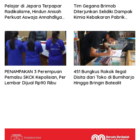
Pelajar di Jepara Terpapar
Tim Gegana Brimob
Radikalisme, Hindun Anisah
Diterjunkan Selidiki Dampak
Perkuat Aswaja Annahdliyah,
Kimia Kebakaran Pabrik
Sasar Guru dan Tendik
Busa di Nalumsari
PENAMPAKAN 3 Perempuan
451 Bungkus Rokok Ilegal
Pemalsu SKCK Kepolisian, Per
Disita dari Toko di Bumiharjo
Lembar Dijual Rp90 Ribu
Hingga Bringin Batealit