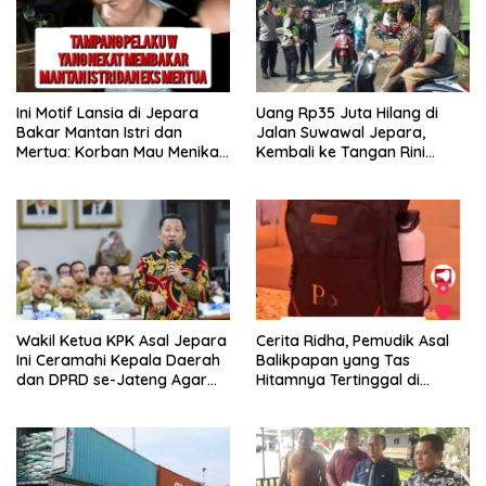
Ini Motif Lansia di Jepara
Uang Rp35 Juta Hilang di
Bakar Mantan Istri dan
Jalan Suwawal Jepara,
Mertua: Korban Mau Menikah
Kembali ke Tangan Rini
Tanggal 9 April
Lewat Cara Ini
Wakil Ketua KPK Asal Jepara
Cerita Ridha, Pemudik Asal
Ini Ceramahi Kepala Daerah
Balikpapan yang Tas
dan DPRD se-Jateng Agar
Hitamnya Tertinggal di
Tak Tergiur Korupsi
Jateng