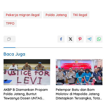
Pekerja migran ilegal
Polda Jateng
TKI ilegal
TPPO
Baca Juga
AKBP B Diamankan Propam
Pelempar Batu dan Bom
Polda Jateng, Buntut
Molotov di Mapolda Jateng
Tewasnya Dosen UNTAG
Ditetapkan Tersangka, Total
Semarang
Ada 10 Pelaku Aksi Anarkis