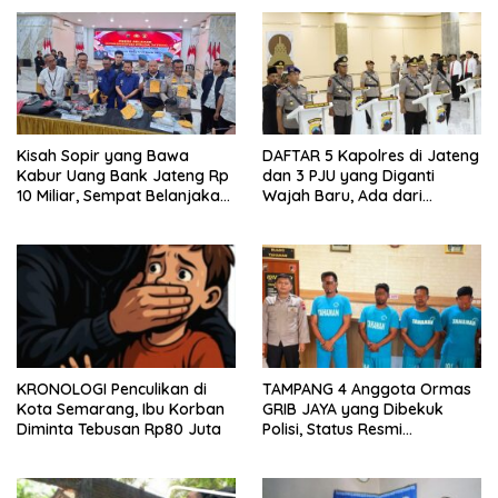
Kisah Sopir yang Bawa
DAFTAR 5 Kapolres di Jateng
Kabur Uang Bank Jateng Rp
dan 3 PJU yang Diganti
10 Miliar, Sempat Belanjakan
Wajah Baru, Ada dari
Rp 300 Juta Untuk Beli Mobil
Jepara?
dan Tanah
KRONOLOGI Penculikan di
TAMPANG 4 Anggota Ormas
Kota Semarang, Ibu Korban
GRIB JAYA yang Dibekuk
Diminta Tebusan Rp80 Juta
Polisi, Status Resmi
Tersangka