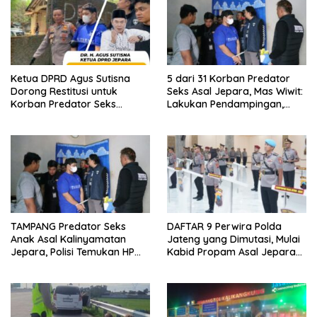
Ketua DPRD Agus Sutisna
5 dari 31 Korban Predator
Dorong Restitusi untuk
Seks Asal Jepara, Mas Wiwit:
Korban Predator Seks
Lakukan Pendampingan,
Jepara
Upaya Pencegahan
Diperkuat Tingkat RT
TAMPANG Predator Seks
DAFTAR 9 Perwira Polda
Anak Asal Kalinyamatan
Jateng yang Dimutasi, Mulai
Jepara, Polisi Temukan HP
Kabid Propam Asal Jepara
Berisi Video Puluhan Korban
Hingga Kapolres Kudus