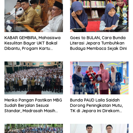
KABAR GEMBIRA, Mahasiswa
Goes to BULAN, Cara Bunda
Kesulitan Bayar UKT Bakal
Literasi Jepara Tumbuhkan
Dibantu, Progam Kartu
Budaya Membaca Sejak Dini
Sarjana Jepara Diperluas
Menko Pangan Pastikan MBG
Bunda PAUD Laila Saidah
Sudah Berjalan Sesuai
Dorong Peningkatan Mutu,
Standar, Madrasah Masih
TK di Jepara Ini Direkom
Minim
Rintisan Sekolah Kurikulum
Kemaritiman