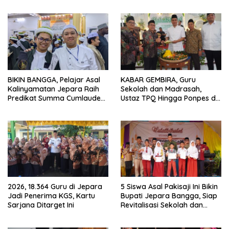
BIKIN BANGGA, Pelajar Asal
KABAR GEMBIRA, Guru
Kalinyamatan Jepara Raih
Sekolah dan Madrasah,
Predikat Summa Cumlaude
Ustaz TPQ Hingga Ponpes di
dari Universitas di Yaman
Jepara Disasar Kartu Guru
Sejahtera
2026, 18.364 Guru di Jepara
5 Siswa Asal Pakisaji Ini Bikin
Jadi Penerima KGS, Kartu
Bupati Jepara Bangga, Siap
Sarjana Ditarget Ini
Revitalisasi Sekolah dan
Madrasah