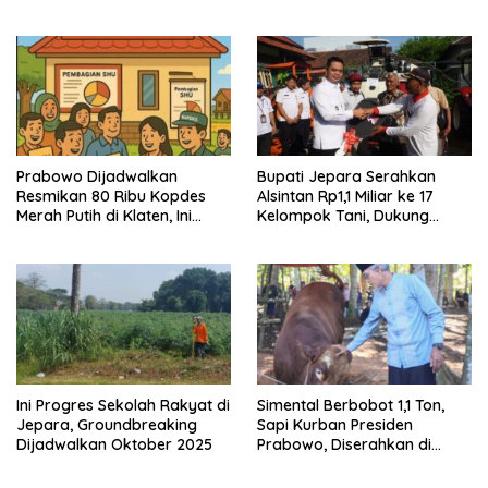
Perwira TNI AL
Prabowo Dijadwalkan
Bupati Jepara Serahkan
Resmikan 80 Ribu Kopdes
Alsintan Rp1,1 Miliar ke 17
Merah Putih di Klaten, Ini
Kelompok Tani, Dukung
Desa yang Dipilih
Ketahanan Pangan
Ini Progres Sekolah Rakyat di
Simental Berbobot 1,1 Ton,
Jepara, Groundbreaking
Sapi Kurban Presiden
Dijadwalkan Oktober 2025
Prabowo, Diserahkan di
Purworejo