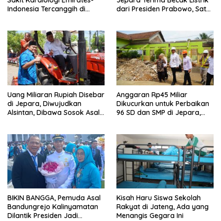
Sakit Kardiologi Emirates-
Jepara Terima Becak Listrik
Indonesia Tercanggih di
dari Presiden Prabowo, Satu
Jateng
Unit Rp 22 Juta
Uang Miliaran Rupiah Disebar
Anggaran Rp45 Miliar
di Jepara, Diwujudkan
Dikucurkan untuk Perbaikan
Alsintan, Dibawa Sosok Asal
96 SD dan SMP di Jepara,
Margoyoso Ini
Akhir Desember Ditarget
Rampung
BIKIN BANGGA, Pemuda Asal
Kisah Haru Siswa Sekolah
Bandungrejo Kalinyamatan
Rakyat di Jateng, Ada yang
Dilantik Presiden Jadi
Menangis Gegara Ini