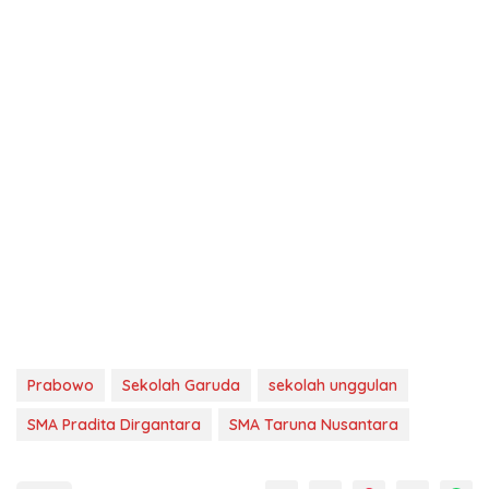
Prabowo
Sekolah Garuda
sekolah unggulan
SMA Pradita Dirgantara
SMA Taruna Nusantara