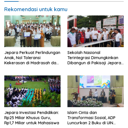
Rekomendasi untuk kamu
Jepara Perkuat Perlindungan
Sekolah Nasional
Anak, Nol Toleransi
Terintegrasi Dimungkinkan
Kekerasan di Madrasah dan
Dibangun di Pakisaji Jepara,
Pesantren
Standar Nasional dan
Internasional
Jepara Investasi Pendidikan:
Islam Cinta dan
Rp25 Miliar Khusus Guru,
Transformasi Sosial, ADP
Rp1,7 Miliar untuk Mahasiswa
Luncurkan 2 Buku di UIN
Walisongo