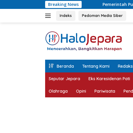
Langsung
Pemerintah Pusat Lirik Karimunjawa, Gara
Breaking News
ke
konten
Indeks
Pedoman Media Siber
tutup
Beranda
Tentang Kami
Redaks
Seputar Jepara
Eks Karesidenan Pati
Olahraga
Opini
Pariwisata
Pend