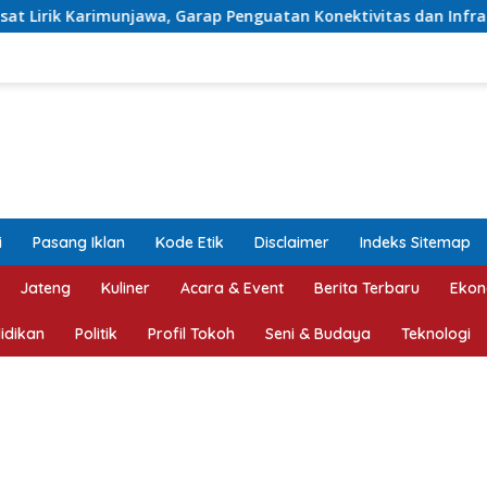
p Penguatan Konektivitas dan Infrastruktur
PENAMPAKA
i
Pasang Iklan
Kode Etik
Disclaimer
Indeks Sitemap
Jateng
Kuliner
Acara & Event
Berita Terbaru
Ekon
idikan
Politik
Profil Tokoh
Seni & Budaya
Teknologi