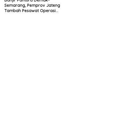
Banjir Pantura Demak-
Semarang, Pemprov Jateng
Tambah Pesawat Operasi
Modifikasi Cuaca