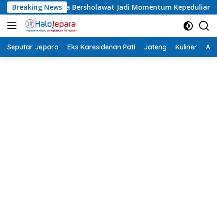
Langsung
awat Jadi Momentum Kepedulian Sosial, Bupati Ajak Warga Akti
Breaking News
ke
konten
Seputar Jepara
Eks Karesidenan Pati
Jateng
Kuliner
Aca