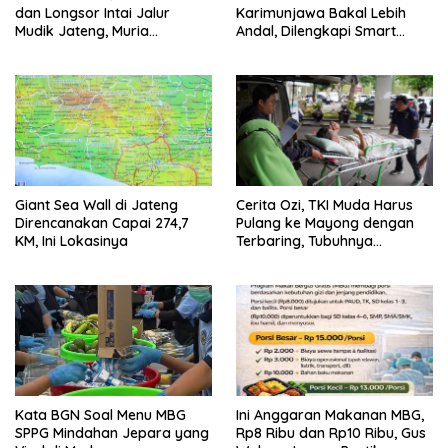
dan Longsor Intai Jalur
Karimunjawa Bakal Lebih
Mudik Jateng, Muria
Andal, Dilengkapi Smart
Termasuk Rawan Bencana
Microgrid
Giant Sea Wall di Jateng
Cerita Ozi, TKI Muda Harus
Direncanakan Capai 274,7
Pulang ke Mayong dengan
KM, Ini Lokasinya
Terbaring, Tubuhnya
Diserang Kanker Langka
Kata BGN Soal Menu MBG
Ini Anggaran Makanan MBG,
SPPG Mindahan Jepara yang
Rp8 Ribu dan Rp10 Ribu, Gus