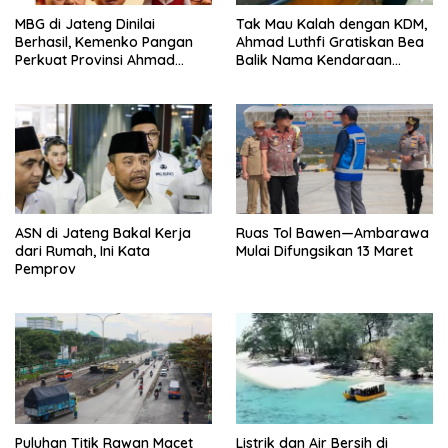
MBG di Jateng Dinilai
Tak Mau Kalah dengan KDM,
Berhasil, Kemenko Pangan
Ahmad Luthfi Gratiskan Bea
Perkuat Provinsi Ahmad
Balik Nama Kendaraan
Luthfi Jadi Proyek
Bekas di Jateng
Percontohan
ASN di Jateng Bakal Kerja
Ruas Tol Bawen—Ambarawa
dari Rumah, Ini Kata
Mulai Difungsikan 13 Maret
Pemprov
Puluhan Titik Rawan Macet
Listrik dan Air Bersih di