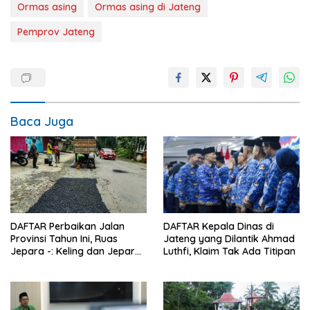
Ormas asing
Ormas asing di Jateng
Pemprov Jateng
Baca Juga
DAFTAR Perbaikan Jalan
DAFTAR Kepala Dinas di
Provinsi Tahun Ini, Ruas
Jateng yang Dilantik Ahmad
Jepara -: Keling dan Jepara
Luthfi, Klaim Tak Ada Titipan
– Kudus Bakal Mulus