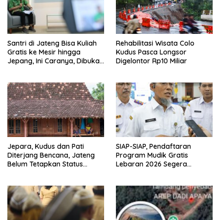
Santri di Jateng Bisa Kuliah
Rehabilitasi Wisata Colo
Gratis ke Mesir hingga
Kudus Pasca Longsor
Jepang, Ini Caranya, Dibuka
Digelontor Rp10 Miliar
Mulai 18 Februari
Jepara, Kudus dan Pati
SIAP-SIAP, Pendaftaran
Diterjang Bencana, Jateng
Program Mudik Gratis
Belum Tetapkan Status
Lebaran 2026 Segera
Darurat
Diluncurkan, Ratusan
Armada Disiapkan