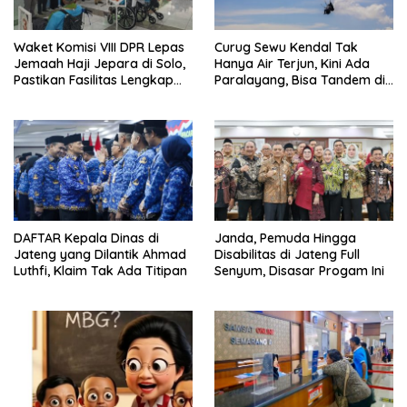
Waket Komisi VIII DPR Lepas
Curug Sewu Kendal Tak
Jemaah Haji Jepara di Solo,
Hanya Air Terjun, Kini Ada
Pastikan Fasilitas Lengkap
Paralayang, Bisa Tandem di
dan Biaya Haji Turun Rp2
Udara
Juta
DAFTAR Kepala Dinas di
Janda, Pemuda Hingga
Jateng yang Dilantik Ahmad
Disabilitas di Jateng Full
Luthfi, Klaim Tak Ada Titipan
Senyum, Disasar Progam Ini