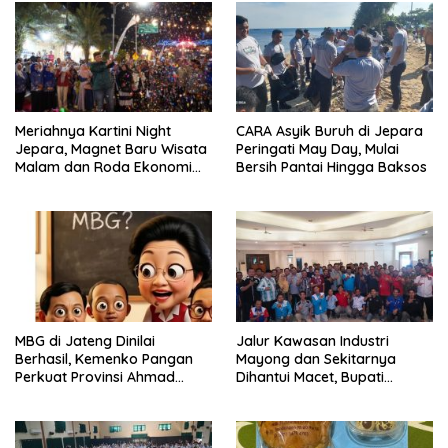
Meriahnya Kartini Night
CARA Asyik Buruh di Jepara
Jepara, Magnet Baru Wisata
Peringati May Day, Mulai
Malam dan Roda Ekonomi
Bersih Pantai Hingga Baksos
UMKM
MBG di Jateng Dinilai
Jalur Kawasan Industri
Berhasil, Kemenko Pangan
Mayong dan Sekitarnya
Perkuat Provinsi Ahmad
Dihantui Macet, Bupati
Luthfi Jadi Proyek
Jepara Gagas Bus
Percontohan
Karyawan