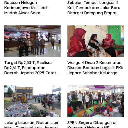
Ratusan Nelayan
Sebulan Tempur Longsor 5
Karimunjawa Kini Lebih
Kali, Pembukaan Jalur Baru
Mudah Akses Solar
Ditarget Rampung Empat
Bersubsidi, Kantongi NIB dan
Pekan
Rekomendasi BBM
Target Rp2,53 T, Realisasi
Warga 4 Desa 2 Kecamatan
Rp2,61 T, Pendapatan
Disasar Bantuan Logistik PKK
Daerah Jepara 2025 Catat
Jepara Sahabat Keluarga
Hasil Positif
Jelang Lebaran, Ribuan Liter
SPBN Segera Dibangun di
Miras Dimusnahkan, Jepara
Kampung Nelayan MP