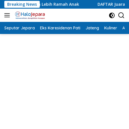
Langsung
h Anak
Breaking News
DAFTAR Juara Lomba Agustusan Antar OPD Jepara
ke
konten
Seputar Jepara
Eks Karesidenan Pati
Jateng
Kuliner
Aca