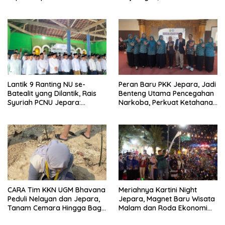
Berlanjut
HUT Ke-81 RI
Lantik 9 Ranting NU se-
Peran Baru PKK Jepara, Jadi
Batealit yang Dilantik, Rais
Benteng Utama Pencegahan
Syuriah PCNU Jepara:
Narkoba, Perkuat Ketahanan
Jangan Tidur di Rumah
Keluarga
CARA Tim KKN UGM Bhavana
Meriahnya Kartini Night
Peduli Nelayan dan Jepara,
Jepara, Magnet Baru Wisata
Tanam Cemara Hingga Bagi
Malam dan Roda Ekonomi
Strip Gula Darah
UMKM