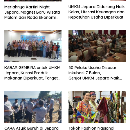
UMKM Jepara Didorong Naik
Meriahnya Kartini Night
Kelas, Literasi Keuangan dan
Jepara, Magnet Baru Wisata
Kepatuhan Usaha Diperkuat
Malam dan Roda Ekonomi
UMKM
KABAR GEMBIRA untuk UMKM
30 Pelaku Usaha Disasar
Jepara, Kurasi Produk
Inkubasi 7 Bulan,
Makanan Diperkuat, Target
Genjot UMKM Jepara Naik
Isi Rak Toko Modern
Kelas
CARA Asyik Buruh di Jepara
Tokoh Fashion Nasional