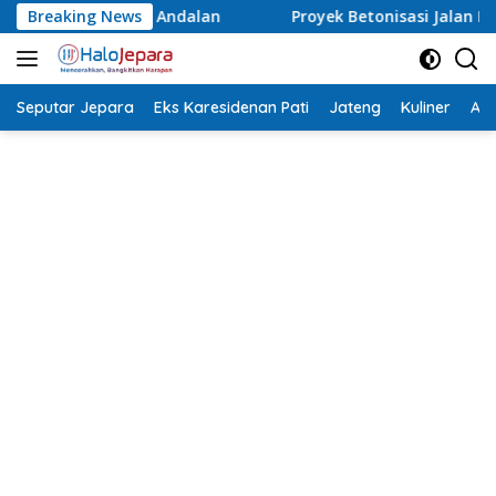
Langsung
Proyek Betonisasi Jalan Rusak Parah di Sekuro Mlonggo Di
Breaking News
ke
konten
Seputar Jepara
Eks Karesidenan Pati
Jateng
Kuliner
Aca