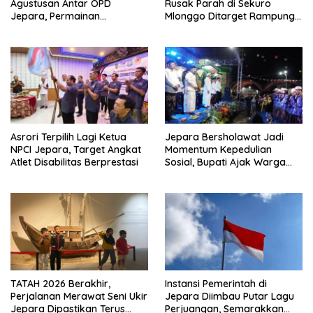
Agustusan Antar OPD
Rusak Parah di Sekuro
Jepara, Permainan
Mlonggo Ditarget Rampung
Tradisional Jadi Andalan
Akhir Tahun
Asrori Terpilih Lagi Ketua
Jepara Bersholawat Jadi
NPCI Jepara, Target Angkat
Momentum Kepedulian
Atlet Disabilitas Berprestasi
Sosial, Bupati Ajak Warga
Aktif Laporkan Kesulitan
Pangan
TATAH 2026 Berakhir,
Instansi Pemerintah di
Perjalanan Merawat Seni Ukir
Jepara Diimbau Putar Lagu
Jepara Dipastikan Terus
Perjuangan, Semarakkan