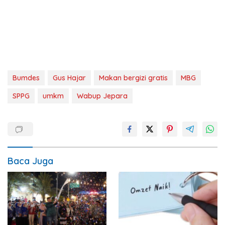
Bumdes
Gus Hajar
Makan bergizi gratis
MBG
SPPG
umkm
Wabup Jepara
Baca Juga