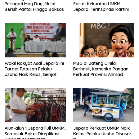
Peringati May Day, Mulai
Soroti Kekuatan UMKM
Bersih Pantai Hingga Baksos
Jepara, Terinspirasi Kartini
Wakil Rakyat Asal Jepara Ini
MBG di Jateng Dinilai
Target Ratusan Pelaku
Berhasil, Kemenko Pangan
Usaha Naik Kelas, Genjot
Perkuat Provinsi Ahmad
Akselerasi Sertifikasi Halal
Luthfi Jadi Proyek
Percontohan
Alun-alun 1 Jepara Full UMKM,
Jepara Perkuat UMKM Naik
Semarak Bakal Direplikasi
Kelas, Pelaku Usaha Disasar