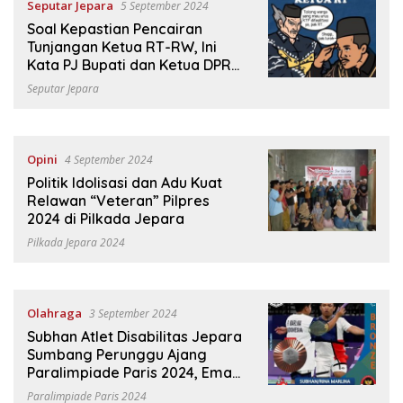
Seputar Jepara
5 September 2024
Soal Kepastian Pencairan
Tunjangan Ketua RT-RW, Ini
Kata PJ Bupati dan Ketua DPRD
Jepara
Seputar Jepara
Opini
4 September 2024
Politik Idolisasi dan Adu Kuat
Relawan “Veteran” Pilpres
2024 di Pilkada Jepara
Pilkada Jepara 2024
Olahraga
3 September 2024
Subhan Atlet Disabilitas Jepara
Sumbang Perunggu Ajang
Paralimpiade Paris 2024, Emas
Pertama Diraih Hikmat/Laeni
Paralimpiade Paris 2024