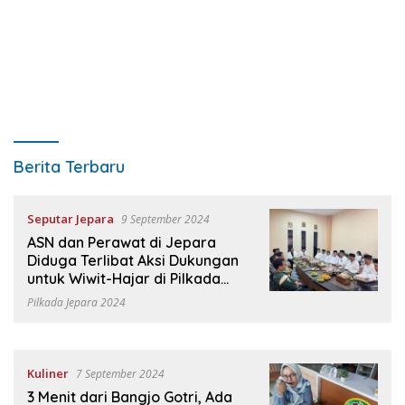
HaloJepara.ID
Berita Terbaru
Seputar Jepara
9 September 2024
ASN dan Perawat di Jepara
Diduga Terlibat Aksi Dukungan
untuk Wiwit-Hajar di Pilkada
2024, Ini Langkah Bawaslu
Pilkada Jepara 2024
Kuliner
7 September 2024
3 Menit dari Bangjo Gotri, Ada