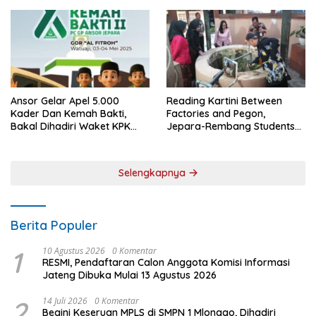
Layak Huni
Ansor Gelar Apel 5.000
Reading Kartini Between
Kader Dan Kemah Bakti,
Factories and Pegon,
Bakal Dihadiri Waket KPK
Jepara-Rembang Students
Hingga Bupati Jepara
Challenge the Times
Selengkapnya
Berita Populer
1
10 Agustus 2026
0 Komentar
RESMI, Pendaftaran Calon Anggota Komisi Informasi
Jateng Dibuka Mulai 13 Agustus 2026
2
14 Juli 2026
0 Komentar
Begini Keseruan MPLS di SMPN 1 Mlonggo, Dihadiri