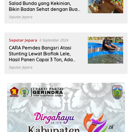
Salad Bunda yang Kekinian,
Bikin Badan Sehat dengan Buah
dan Sayur Premium
Seputar Jepara
Seputar Jepara
6 September 2024
CARA Pemdes Bangsri Atasi
Stunting Lewat Bioflok Lele,
Hasil Panen Capai 3 Ton, Ada
yang Dibagikan Gratis ke
Seputar Jepara
Posyandu