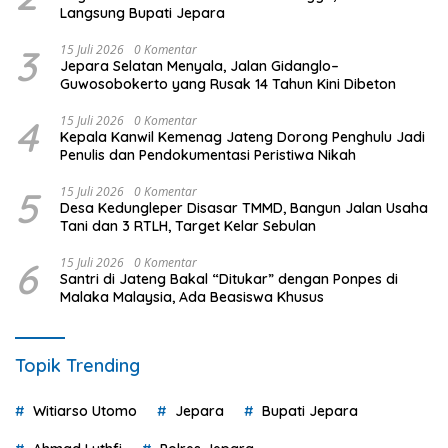
Langsung Bupati Jepara
3
15 Juli 2026
0 Komentar
Jepara Selatan Menyala, Jalan Gidanglo–
Guwosobokerto yang Rusak 14 Tahun Kini Dibeton
4
15 Juli 2026
0 Komentar
Kepala Kanwil Kemenag Jateng Dorong Penghulu Jadi
Penulis dan Pendokumentasi Peristiwa Nikah
5
15 Juli 2026
0 Komentar
Desa Kedungleper Disasar TMMD, Bangun Jalan Usaha
Tani dan 3 RTLH, Target Kelar Sebulan
6
15 Juli 2026
0 Komentar
Santri di Jateng Bakal “Ditukar” dengan Ponpes di
Malaka Malaysia, Ada Beasiswa Khusus
Topik Trending
Witiarso Utomo
Jepara
Bupati Jepara