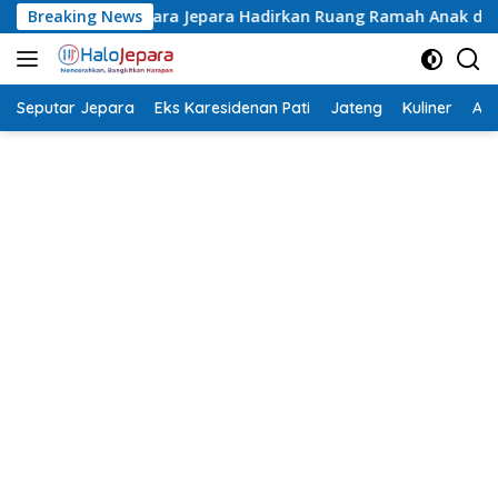
Langsung
rkan Ruang Ramah Anak di Pendopo, Bangun Pojok Pelangi Karti
Breaking News
ke
konten
Seputar Jepara
Eks Karesidenan Pati
Jateng
Kuliner
Aca