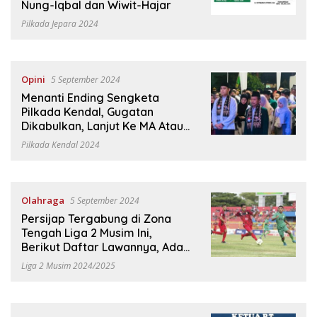
Nung-Iqbal dan Wiwit-Hajar
Pilkada Jepara 2024
Opini
5 September 2024
Menanti Ending Sengketa
Pilkada Kendal, Gugatan
Dikabulkan, Lanjut Ke MA Atau
Pilkada Ulang?
Pilkada Kendal 2024
Olahraga
5 September 2024
Persijap Tergabung di Zona
Tengah Liga 2 Musim Ini,
Berikut Daftar Lawannya, Ada
Eks Klub Liga 1 Musim Lalu
Liga 2 Musim 2024/2025