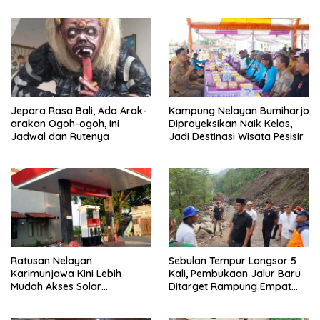
Jepara Rasa Bali, Ada Arak-
Kampung Nelayan Bumiharjo
arakan Ogoh-ogoh, Ini
Diproyeksikan Naik Kelas,
Jadwal dan Rutenya
Jadi Destinasi Wisata Pesisir
Ratusan Nelayan
Sebulan Tempur Longsor 5
Karimunjawa Kini Lebih
Kali, Pembukaan Jalur Baru
Mudah Akses Solar
Ditarget Rampung Empat
Bersubsidi, Kantongi NIB dan
Pekan
Rekomendasi BBM