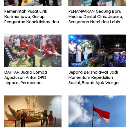
Pemerintah Pusat Lirik
PENAMPAKAN Gedung Baru
Karimunjawa, Garap
Medina Dental Clinic Jepara,
Penguatan Konektivitas dan
Senyaman Hotel dan Lebih
Infrastruktur
Ramah Anak
DAFTAR Juara Lomba
Jepara Bersholawat Jadi
Agustusan Antar OPD
Momentum Kepedulian
Jepara, Permainan
Sosial, Bupati Ajak Warga
Tradisional Jadi Andalan
Aktif Laporkan Kesulitan
Pangan