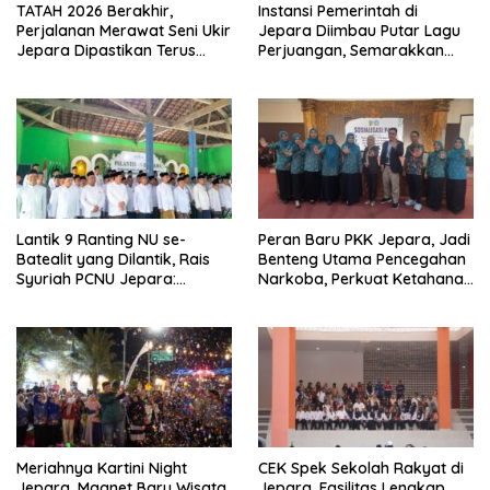
TATAH 2026 Berakhir,
Instansi Pemerintah di
Perjalanan Merawat Seni Ukir
Jepara Diimbau Putar Lagu
Jepara Dipastikan Terus
Perjuangan, Semarakkan
Berlanjut
HUT Ke-81 RI
Lantik 9 Ranting NU se-
Peran Baru PKK Jepara, Jadi
Batealit yang Dilantik, Rais
Benteng Utama Pencegahan
Syuriah PCNU Jepara:
Narkoba, Perkuat Ketahanan
Jangan Tidur di Rumah
Keluarga
Meriahnya Kartini Night
CEK Spek Sekolah Rakyat di
Jepara, Magnet Baru Wisata
Jepara, Fasilitas Lengkap