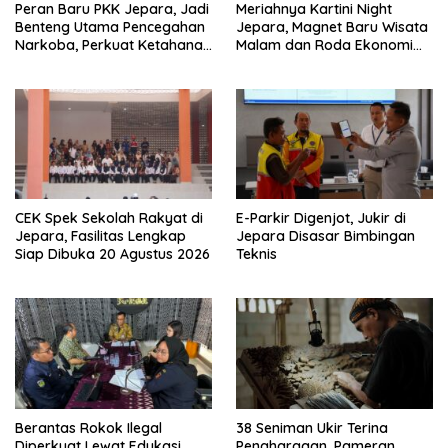
Peran Baru PKK Jepara, Jadi
Meriahnya Kartini Night
Benteng Utama Pencegahan
Jepara, Magnet Baru Wisata
Narkoba, Perkuat Ketahanan
Malam dan Roda Ekonomi
Keluarga
UMKM
CEK Spek Sekolah Rakyat di
E-Parkir Digenjot, Jukir di
Jepara, Fasilitas Lengkap
Jepara Disasar Bimbingan
Siap Dibuka 20 Agustus 2026
Teknis
Berantas Rokok Ilegal
38 Seniman Ukir Terina
Diperkuat Lewat Edukasi
Penghargaan, Pameran