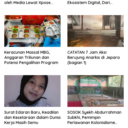
oleh Media Lewat Xpose
Ekosistem Digital, Dari
Uncensored
Coaching ke Kolaborasi
Keracunan Massal MBG,
CATATAN 7 Jam Aksi
Anggaran Triliunan dan
Berujung Anarkis di Jepara
Potensi Pengalihan Program
(bagian 1)
Surat Edaran Baru, Keadilan
SOSOK Syekh Abdurrahman
dan Kesetaraan dalam Dunia
Subkhi, Pemimpin
Kerja Masih Semu
Perlawanan Kolonialisme
dari Hutan Alas Roban,