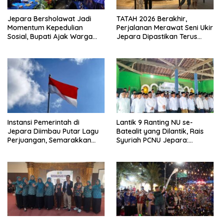
Jepara Bersholawat Jadi
TATAH 2026 Berakhir,
Momentum Kepedulian
Perjalanan Merawat Seni Ukir
Sosial, Bupati Ajak Warga
Jepara Dipastikan Terus
Aktif Laporkan Kesulitan
Berlanjut
Pangan
Instansi Pemerintah di
Lantik 9 Ranting NU se-
Jepara Diimbau Putar Lagu
Batealit yang Dilantik, Rais
Perjuangan, Semarakkan
Syuriah PCNU Jepara:
HUT Ke-81 RI
Jangan Tidur di Rumah