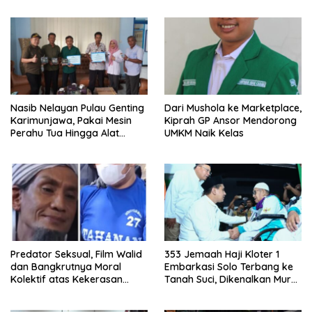
Keturunannya Tersebar di
Mranggen Demak
Nasib Nelayan Pulau Genting
Dari Mushola ke Marketplace,
Karimunjawa, Pakai Mesin
Kiprah GP Ansor Mendorong
Perahu Tua Hingga Alat
UMKM Naik Kelas
Seadanya, Ketua Dewan
Langsung Turun Tangan
Predator Seksual, Film Walid
353 Jemaah Haji Kloter 1
dan Bangkrutnya Moral
Embarkasi Solo Terbang ke
Kolektif atas Kekerasan
Tanah Suci, Dikenalkan Murur
Seksual
dan Tanazul