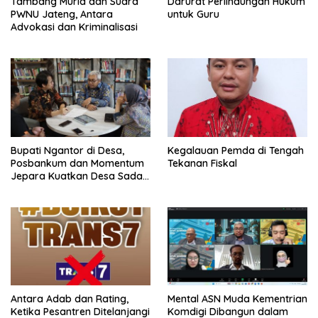
Tambang Muria dan Suara
Darurat Perlindungan Hukum
PWNU Jateng, Antara
untuk Guru
Advokasi dan Kriminalisasi
Bupati Ngantor di Desa,
Kegalauan Pemda di Tengah
Posbankum dan Momentum
Tekanan Fiskal
Jepara Kuatkan Desa Sadar
Hukum
Antara Adab dan Rating,
Mental ASN Muda Kementrian
Ketika Pesantren Ditelanjangi
Komdigi Dibangun dalam