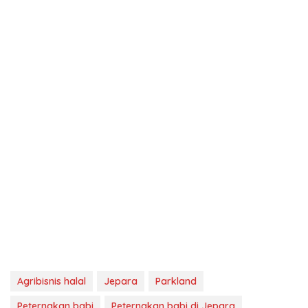
Agribisnis halal
Jepara
Parkland
Peternakan babi
Peternakan babi di Jepara