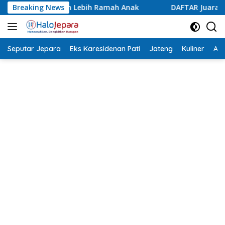
Langsung
amah Anak
Breaking News
DAFTAR Juara Lomba Agustusan Antar OPD Je
ke
konten
Seputar Jepara
Eks Karesidenan Pati
Jateng
Kuliner
Aca