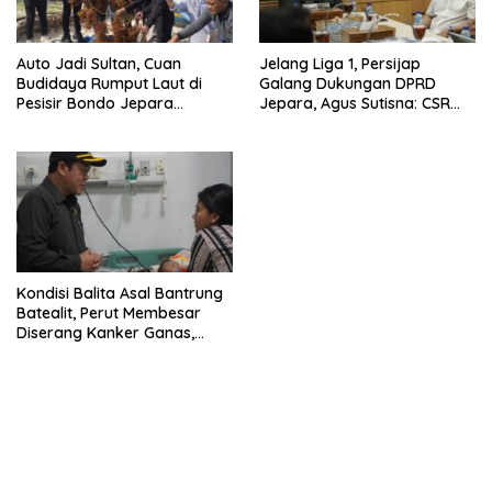
Auto Jadi Sultan, Cuan
Jelang Liga 1, Persijap
Budidaya Rumput Laut di
Galang Dukungan DPRD
Pesisir Bondo Jepara
Jepara, Agus Sutisna: CSR
Tembus Ratusan Juta Rupiah
Perusahaan Kita Dorong Ikut
Berkontribusi
Kondisi Balita Asal Bantrung
Batealit, Perut Membesar
Diserang Kanker Ganas,
Ketua Dewan Gercep Ini