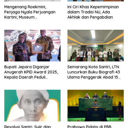
Mengenang Roekmini,
Ini Ciri Khas Kepemimpinan
Penjaga Nyala Perjuangan
dalam Tradisi NU, Ada
Kartini; Museum
Akhlak dan Pengabdian
Diproyeksikan Jadi Pusat
Studi Perempuan Indonesia
Bupati Jepara Diganjar
Semarang Kota Santri, LTN
Anugerah KPID Award 2025,
Luncurkan Buku Biografi 43
Kepala Daerah Peduli
Ulama Penggerak Abad 15
Penyiaran
Hingga Era Kontemporer
Revolusi Santri, Syiir dan
Prabowo Pidato di PBB