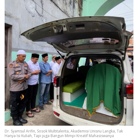
Dr. Syamsul Arifin, Sosok Multitalenta, Akademisi Unisnu Langka, Tak
Hanya Isi Kuliah, Tapi juga Bangun Mimpi Kreatif Mahasiswanya