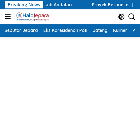
Langsung
Breaking News
Proyek Betonisasi Jalan Rusak Parah di Sekuro Mlong
ke
konten
Seputar Jepara
Eks Karesidenan Pati
Jateng
Kuliner
Aca