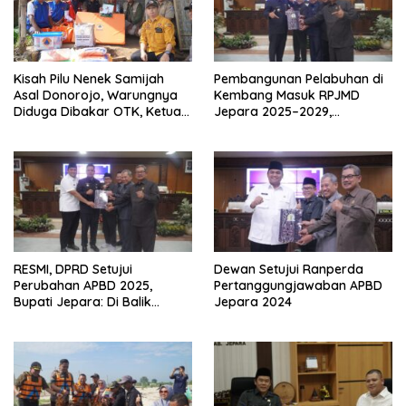
Kisah Pilu Nenek Samijah
Pembangunan Pelabuhan di
Asal Donorojo, Warungnya
Kembang Masuk RPJMD
Diduga Dibakar OTK, Ketua
Jepara 2025–2029,
Dewan Gercep Datang Bawa
Ranperda Disepakati Dewan
Ini
RESMI, DPRD Setujui
Dewan Setujui Ranperda
Perubahan APBD 2025,
Pertanggungjawaban APBD
Bupati Jepara: Di Balik
Jepara 2024
Setiap Rupiah, Ada Harapan
Masyarakat