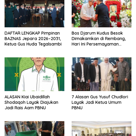
DAFTAR LENGKAP Pimpinan
Bos Djarum Kudus Besok
BAZNAS Jepara 2026–2031,
Dimakamkan di Rembang,
Ketua Gus Huda Tegalsambi
Hari Ini Persemayaman
Terakhir Orang Terkaya di
Indonesia
ALASAN Kiai Ubaidillah
7 Alasan Gus Yusuf Chudlori
Shodaqoh Layak Diajukan
Layak Jadi Ketua Umum
Jadi Rais Aam PBNU
PBNU